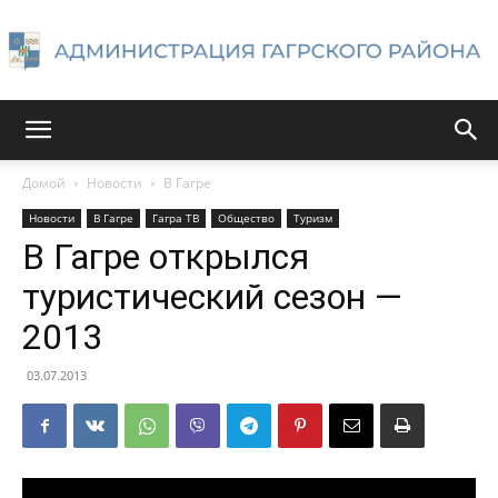
Администрация
Домой
Новости
В Гагре
Новости
В Гагре
Гагра ТВ
Общество
Туризм
Гагрского
В Гагре открылся
туристический сезон —
2013
района
03.07.2013