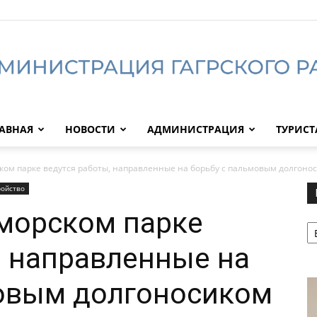
АВНАЯ
НОВОСТИ
АДМИНИСТРАЦИЯ
ТУРИС
Администрация
ком парке ведутся работы, направленные на борьбу с пальмовым долгоно
ройство
морском парке
Р
Гагрского
, направленные на
мовым долгоносиком