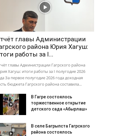
тчёт главы Администрации
агрского района Юрия Хагуш:
тоги работы за I...
тчёт главы Администрации Гагрского района
ия Хагуш: итоги работы за I полугодие 2026
да За первое полугодие 2026 года доходная
сть бюджета Гагрского района составила...
В Гагре состоялось
торжественное открытие
детского сада «Абырлаш»
В селе Багрыпста Гагрского
района состоялось