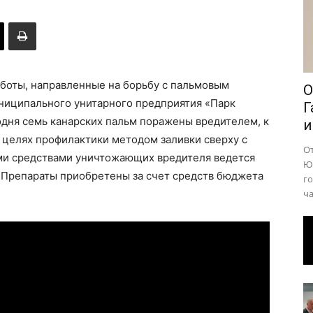
района
аботы, направленные на борьбу с пальмовым
О
ниципального унитарного предприятия «Парк
Г
одня семь канарских пальм поражены вредителем, к
и
 целях профилактики методом заливки сверху с
О
ми средствами уничтожающих вредителя ведется
Юр
. Препараты приобретены за счет средств бюджета
го
ча