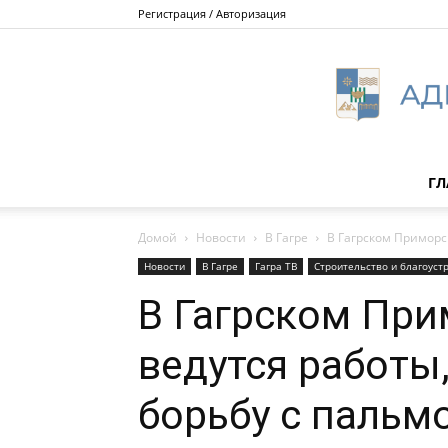
Регистрация / Авторизация
ГЛ
Домой
Новости
В Гагре
В Гагрском Приморс
Новости
В Гагре
Гагра ТВ
Строительство и благоуст
В Гагрском При
ведутся работы
борьбу с паль