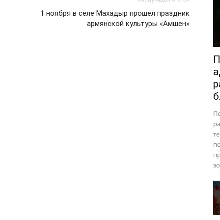
1 ноября в селе Махадыр прошел праздник
армянской культуры «Амшен»
П
а
р
б
П
ра
те
п
пр
зо