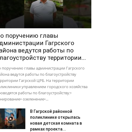
о поручению главы
дминистрации Гагрского
айона ведутся работы по
лагоустройству территории...
о поручению главы администрации Гагрского
йона ведутся работы по благоустройству
рритории Гагрской ЦРБ. На территории
оликлиники управлением городского хозяйства
оводятся работы по благоустройству:•
нирование• озеленение•...
В Гагрской районной
поликлинике открылась
новая детская комната в
рамках проекта...