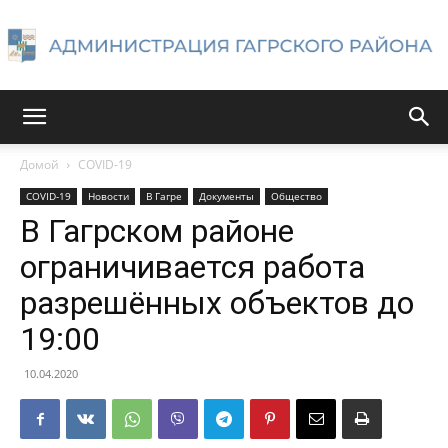
Администрация
Домой
COVID-19
COVID-19
Новости
В Гагре
Документы
Общество
Гагрского
В Гагрском районе
ограничивается работа
разрешённых объектов до
района
19:00
10.04.2020