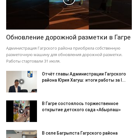
Обновление дорожной разметки в Гагре
Администрация Гагрского района приобрела собственную
разметочную машину для обновления дорожной разметки.
Работы стартовали 31 июля.
Отчёт главы Администрации Гагрского
района Юрия Хагуш: итоги работы за I...
В Гагре состоялось торжественное
открытие детского сада «Абырлаш»
В селе Багрыпста Гагрского района