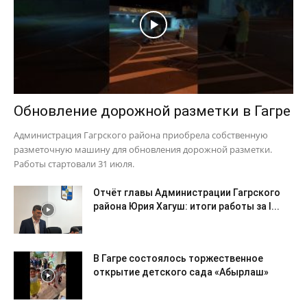
Обновление дорожной разметки в Гагре
Администрация Гагрского района приобрела собственную
разметочную машину для обновления дорожной разметки.
Работы стартовали 31 июля.
Отчёт главы Администрации Гагрского
района Юрия Хагуш: итоги работы за I...
В Гагре состоялось торжественное
открытие детского сада «Абырлаш»