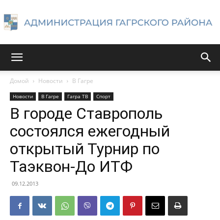
Администрация
Домой
Новости
В Гагре
Новости
В Гагре
Гагра ТВ
Спорт
Гагрского
В городе Ставрополь
состоялся ежегодный
открытый Турнир по
района
Таэквон-До ИТФ
09.12.2013