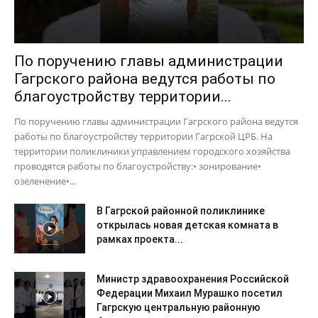
По поручению главы администрации
Гагрского района ведутся работы по
благоустройству территории...
По поручению главы администрации Гагрского района ведутся
работы по благоустройству территории Гагрской ЦРБ. На
территории поликлиники управлением городского хозяйства
проводятся работы по благоустройству:• зонирование•
озеленение•...
В Гагрской районной поликлинике
открылась новая детская комната в
рамках проекта...
Министр здравоохранения Российской
Федерации Михаил Мурашко посетил
Гагрскую центральную районную