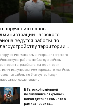
о поручению главы
дминистрации Гагрского
айона ведутся работы по
лагоустройству территории...
о поручению главы администрации Гагрского
йона ведутся работы по благоустройству
рритории Гагрской ЦРБ. На территории
оликлиники управлением городского хозяйства
оводятся работы по благоустройству:•
нирование• озеленение•...
В Гагрской районной
поликлинике открылась
новая детская комната в
рамках проекта...