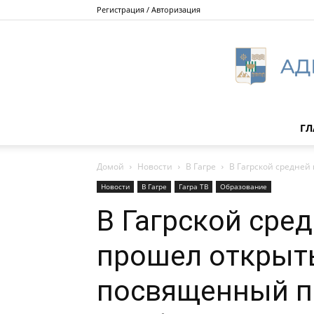
Регистрация / Авторизация
ГЛ
Домой
Новости
В Гагре
В Гагрской средней
Новости
В Гагре
Гагра ТВ
Образование
В Гагрской сре
прошел открыты
посвященный п