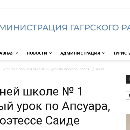
АВНАЯ
НОВОСТИ
АДМИНИСТРАЦИЯ
ТУРИС
Администрация
 школе № 1 прошел открытый урок по Апсуара, посвященный...
дней школе № 1
Р
Гагрского
й урок по Апсуара,
оэтессе Саиде