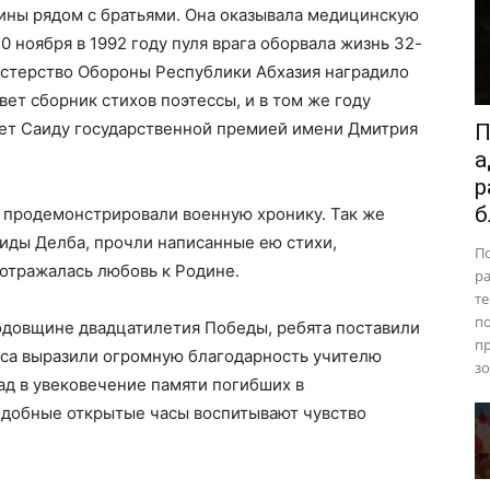
ины рядом с братьями. Она оказывала медицинскую
 ноября в 1992 году пуля врага оборвала жизнь 32-
стерство Обороны Республики Абхазия наградило
вет сборник стихов поэтессы, и в том же году
ет Саиду государственной премией имени Дмитрия
П
а
р
б
 продемонстрировали военную хронику. Так же
аиды Делба, прочли написанные ею стихи,
П
 отражалась любовь к Родине.
ра
те
п
довщине двадцатилетия Победы, ребята поставили
пр
аса выразили огромную благодарность учителю
зо
ад в увековечение памяти погибших в
одобные открытые часы воспитывают чувство