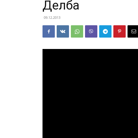
Делба
09.12.2013