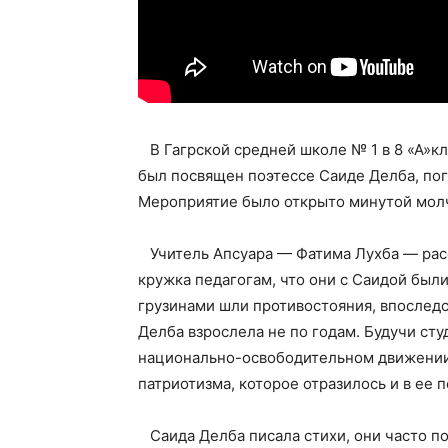
В Гагрской средней школе № 1 в 8 «А»кл
был посвящен поэтессе Саиде Делба, по
Мероприятие было открыто минутой мол
Учитель Апсуара — Фатима Лухба — рас
кружка педагогам, что они с Саидой был
грузинами шли противостояния, впослед
Делба взрослела не по годам. Будучи сту
национально-освободительном движении.
патриотизма, которое отразилось и в ее п
Саида Делба писала стихи, они часто по