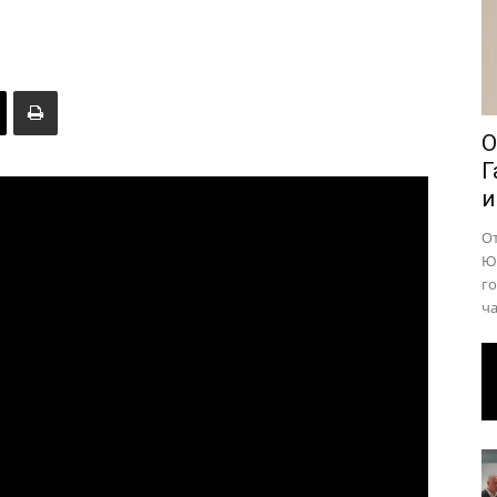
района
О
Г
и
О
Юр
го
ча