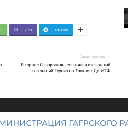
pp
Viber
Telegram
Следующая статья
о
В городе Ставрополь состоялся ежегодный
открытый Турнир по Таэквон-До ИТФ