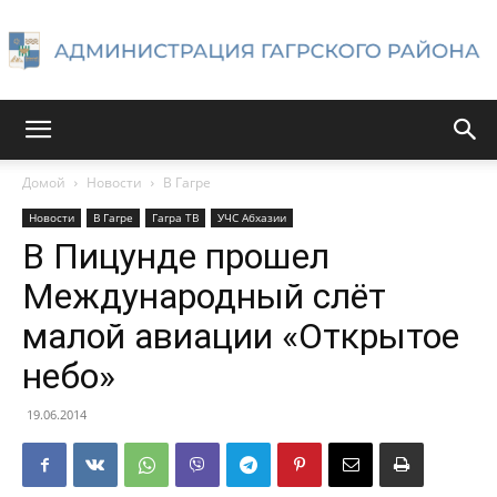
Администрация
Домой
Новости
В Гагре
Новости
В Гагре
Гагра ТВ
УЧС Абхазии
Гагрского
В Пицунде прошел
Международный слёт
малой авиации «Открытое
района
небо»
19.06.2014