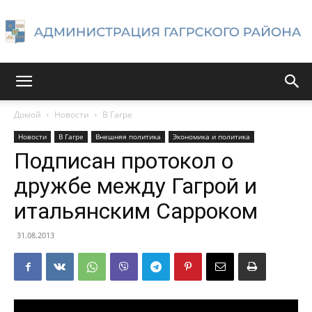
Администрация
Домой
Новости
В Гагре
Новости
В Гагре
Внешняя политика
Экономика и политика
Гагрского
Подписан протокол о
дружбе между Гагрой и
итальянским Сарроком
района
31.08.2013