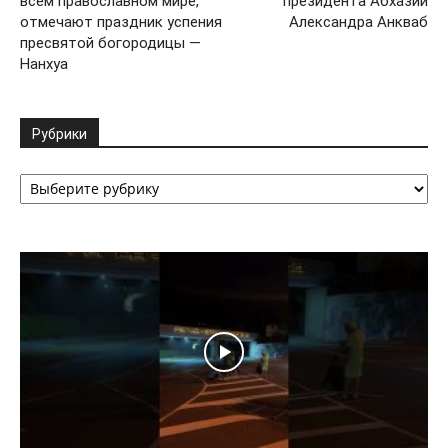
всем православном мире,
президента Абхазии
отмечают праздник успения
Александра Анкваб
пресвятой богородицы —
Нанхуа
Рубрики
Рубрики