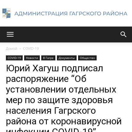
Администрация
Домой
COVID-19
COVID-19
Новости
В Гагре
Документы
Общество
Гагрского
Юрий Хагуш подписал
распоряжение “Об
установлении отдельных
района
мер по защите здоровья
населения Гагрского
района от коронавирусной
инфекции COVID-19”