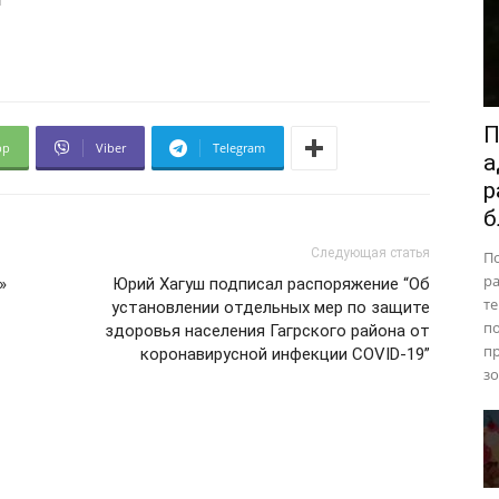
П
pp
Viber
Telegram
а
р
б
Следующая статья
П
ра
»
Юрий Хагуш подписал распоряжение “Об
те
установлении отдельных мер по защите
п
здоровья населения Гагрского района от
пр
коронавирусной инфекции COVID-19”
зо