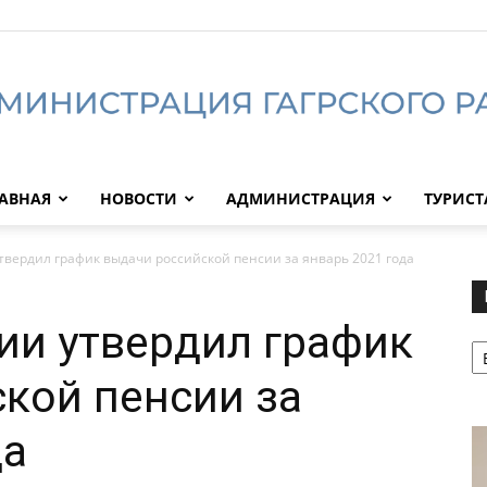
АВНАЯ
НОВОСТИ
АДМИНИСТРАЦИЯ
ТУРИС
Администрация
твердил график выдачи российской пенсии за январь 2021 года
ии утвердил график
Р
Гагрского
кой пенсии за
да