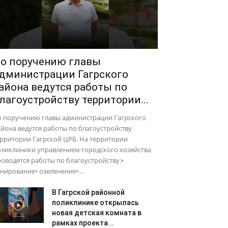
о поручению главы
дминистрации Гагрского
айона ведутся работы по
лагоустройству территории...
о поручению главы администрации Гагрского
йона ведутся работы по благоустройству
рритории Гагрской ЦРБ. На территории
оликлиники управлением городского хозяйства
оводятся работы по благоустройству:•
нирование• озеленение•...
В Гагрской районной
поликлинике открылась
новая детская комната в
рамках проекта...