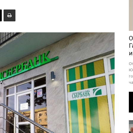
района
О
Г
и
О
Юр
го
ча