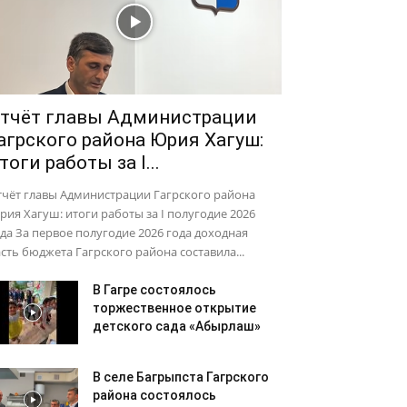
тчёт главы Администрации
агрского района Юрия Хагуш:
тоги работы за I...
тчёт главы Администрации Гагрского района
ия Хагуш: итоги работы за I полугодие 2026
да За первое полугодие 2026 года доходная
сть бюджета Гагрского района составила...
В Гагре состоялось
торжественное открытие
детского сада «Абырлаш»
В селе Багрыпста Гагрского
района состоялось