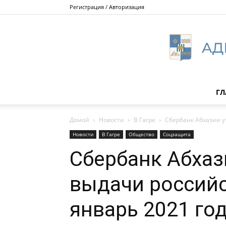
Регистрация / Авторизация
ГЛ
Домой
Новости
В Гагре
Сбербанк Абхазии у
Новости
В Гагре
Общество
Соцзащита
Сбербанк Абхаз
выдачи российс
январь 2021 го