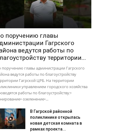
о поручению главы
дминистрации Гагрского
айона ведутся работы по
лагоустройству территории...
о поручению главы администрации Гагрского
йона ведутся работы по благоустройству
рритории Гагрской ЦРБ. На территории
оликлиники управлением городского хозяйства
оводятся работы по благоустройству:•
нирование• озеленение•...
В Гагрской районной
поликлинике открылась
новая детская комната в
рамках проекта...