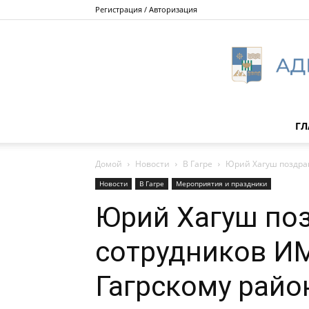
Регистрация / Авторизация
ГЛ
Домой
Новости
В Гагре
Юрий Хагуш поздра
Новости
В Гагре
Мероприятия и праздники
Юрий Хагуш по
сотрудников И
Гагрскому райо