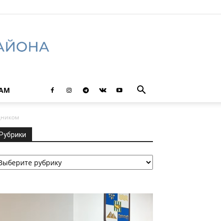
ТАМ
дником
Рубрики
убрики