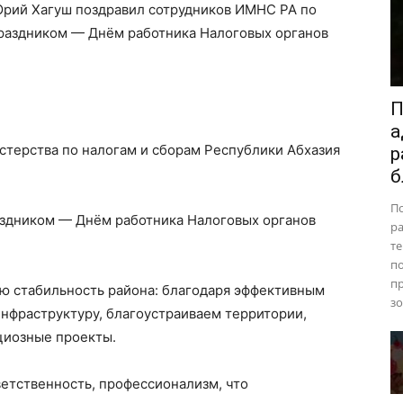
Юрий Хагуш поздравил сотрудников ИМНС РА по
раздником — Днём работника Налоговых органов
П
а
терства по налогам и сборам Республики Абхазия
р
б
П
здником — Днём работника Налоговых органов
ра
те
п
пр
ю стабильность района: благодаря эффективным
зо
нфраструктуру, благоустраиваем территории,
циозные проекты.
етственность, профессионализм, что