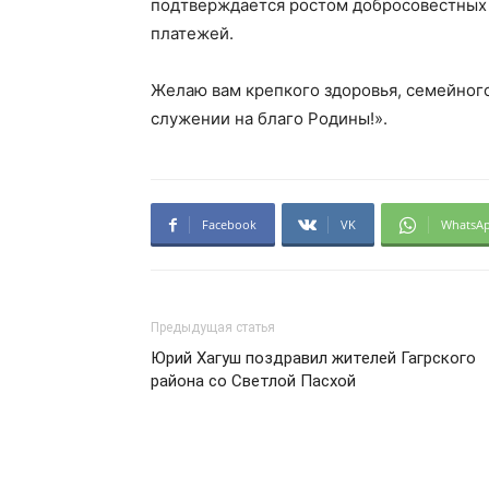
подтверждается ростом добросовестных
платежей.
Желаю вам крепкого здоровья, семейного
служении на благо Родины!».
Facebook
VK
WhatsA
Предыдущая статья
Юрий Хагуш поздравил жителей Гагрского
района со Светлой Пасхой