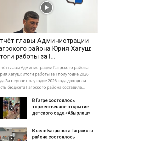
тчёт главы Администрации
агрского района Юрия Хагуш:
тоги работы за I...
тчёт главы Администрации Гагрского района
ия Хагуш: итоги работы за I полугодие 2026
да За первое полугодие 2026 года доходная
сть бюджета Гагрского района составила...
В Гагре состоялось
торжественное открытие
детского сада «Абырлаш»
В селе Багрыпста Гагрского
района состоялось