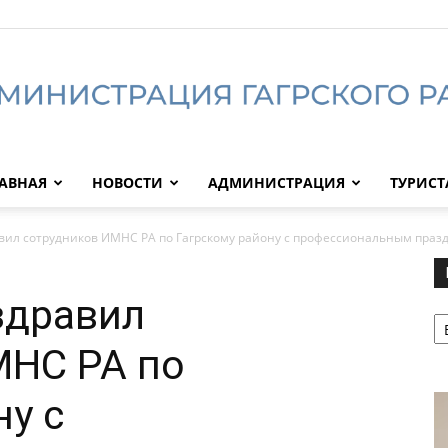
АВНАЯ
НОВОСТИ
АДМИНИСТРАЦИЯ
ТУРИС
Администрация
вил сотрудников ИМНС РА по Гагрскому району с профессиональным праз
здравил
Р
Гагрского
МНС РА по
ну с