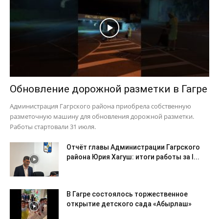
Обновление дорожной разметки в Гагре
Администрация Гагрского района приобрела собственную
разметочную машину для обновления дорожной разметки.
Работы стартовали 31 июля.
Отчёт главы Администрации Гагрского
района Юрия Хагуш: итоги работы за I...
В Гагре состоялось торжественное
открытие детского сада «Абырлаш»