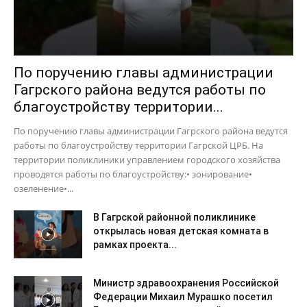
По поручению главы администрации
Гагрского района ведутся работы по
благоустройству территории...
По поручению главы администрации Гагрского района ведутся
работы по благоустройству территории Гагрской ЦРБ. На
территории поликлиники управлением городского хозяйства
проводятся работы по благоустройству:• зонирование•
озеленение•...
В Гагрской районной поликлинике
открылась новая детская комната в
рамках проекта...
Министр здравоохранения Российской
Федерации Михаил Мурашко посетил