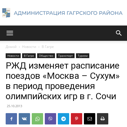
Администрация
Домой
Новости
В Гагре
Новости
В Гагре
Общество
Транспорт
Туризм
Гагрского
РЖД изменяет расписание
поездов «Москва – Сухум»
в период проведения
района
олимпийских игр в г. Сочи
25.10.2013