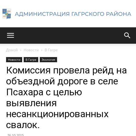
Администрация
Домой
Новости
В Гагре
Новости
В Гагре
Экология
Гагрского
Комиссия провела рейд на
объездной дороге в селе
Псахара с целью
района
выявления
несанкционированных
свалок.
26.10.2015