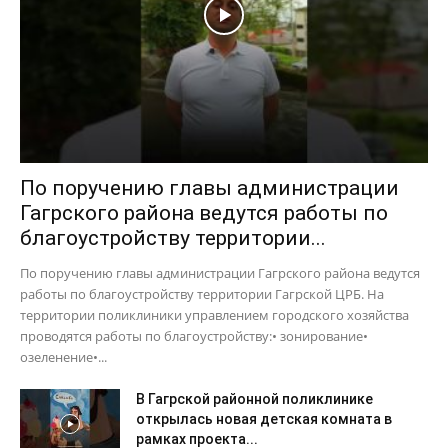
По поручению главы администрации
Гагрского района ведутся работы по
благоустройству территории...
По поручению главы администрации Гагрского района ведутся
работы по благоустройству территории Гагрской ЦРБ. На
территории поликлиники управлением городского хозяйства
проводятся работы по благоустройству:• зонирование•
озеленение•...
В Гагрской районной поликлинике
открылась новая детская комната в
рамках проекта...