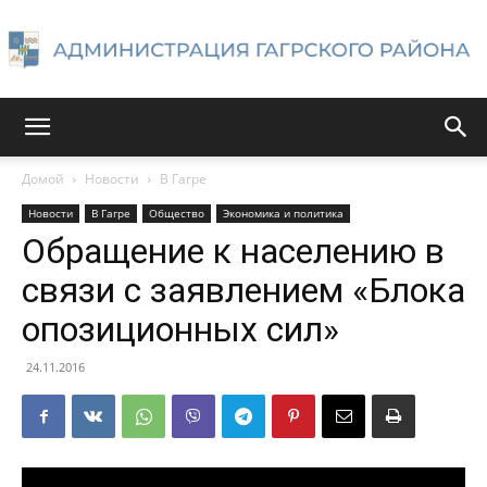
Администрация
Домой
Новости
В Гагре
Новости
В Гагре
Общество
Экономика и политика
Гагрского
Обращение к населению в
связи с заявлением «Блока
опозиционных сил»
района
24.11.2016