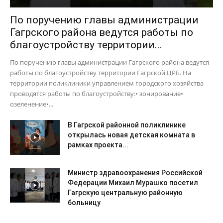
По поручению главы администрации
Гагрского района ведутся работы по
благоустройству территории...
По поручению главы администрации Гагрского района ведутся
работы по благоустройству территории Гагрской ЦРБ. На
территории поликлиники управлением городского хозяйства
проводятся работы по благоустройству:• зонирование•
озеленение•...
В Гагрской районной поликлинике
открылась новая детская комната в
рамках проекта...
Министр здравоохранения Российской
Федерации Михаил Мурашко посетил
Гагрскую центральную районную
больницу