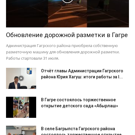
Обновление дорожной разметки в Гагре
Администрация Гагрского района приобрела собственную
разметочную машину для обновления дорожной разметки.
Работы стартовали 31 июля.
Отчёт главы Администрации Гагрского
района Юрия Хагуш: итоги работы за I...
В Гагре состоялось торжественное
открытие детского сада «Абырлаш»
В селе Багрыпста Гагрского района
состоялось торжественное открытие