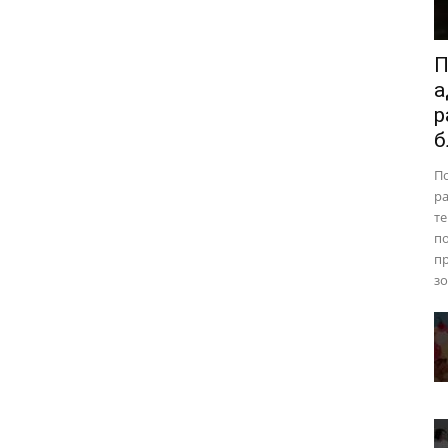
П
а
р
б
П
ра
те
п
пр
зо