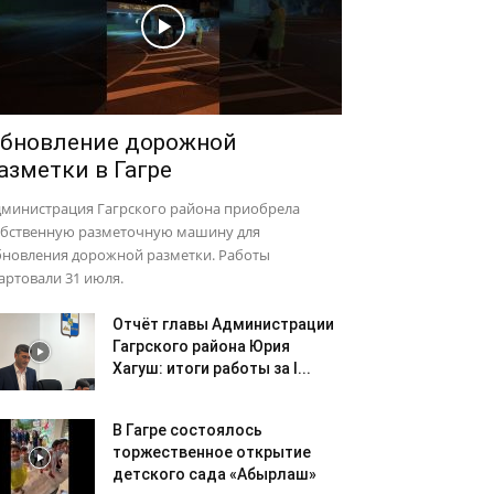
бновление дорожной
азметки в Гагре
дминистрация Гагрского района приобрела
обственную разметочную машину для
бновления дорожной разметки. Работы
артовали 31 июля.
Отчёт главы Администрации
Гагрского района Юрия
Хагуш: итоги работы за I...
В Гагре состоялось
торжественное открытие
детского сада «Абырлаш»