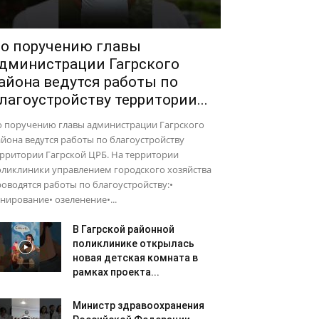
о поручению главы
дминистрации Гагрского
айона ведутся работы по
лагоустройству территории...
о поручению главы администрации Гагрского
йона ведутся работы по благоустройству
рритории Гагрской ЦРБ. На территории
оликлиники управлением городского хозяйства
оводятся работы по благоустройству:•
нирование• озеленение•...
В Гагрской районной
поликлинике открылась
новая детская комната в
рамках проекта...
Министр здравоохранения