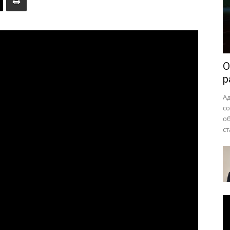
района
О
р
А
с
о
ст