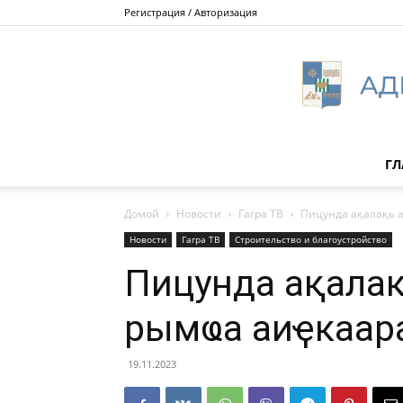
Регистрация / Авторизация
ГЛ
Домой
Новости
Гагра ТВ
Пицунда ақалақь 
Новости
Гагра ТВ
Строительство и благоустройство
Пицунда ақалақ
рымҩа аиҿкаара
19.11.2023