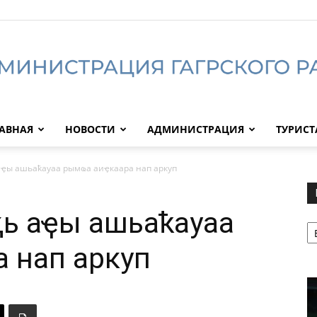
АВНАЯ
НОВОСТИ
АДМИНИСТРАЦИЯ
ТУРИС
Администрация
аҿы ашьаҟауаа рымҩа аиҿкаара нап аркуп
ь аҿы ашьаҟауаа
Р
Гагрского
 нап аркуп