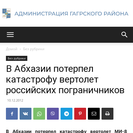
Администрация
Домой
Без рубрики
Без рубрики
Гагрского
В Абхазии потерпел
катастрофу вертолет
российских пограничников
района
10.12.2012
В Абхазии потерпел катастрофу вертолет МИ-8