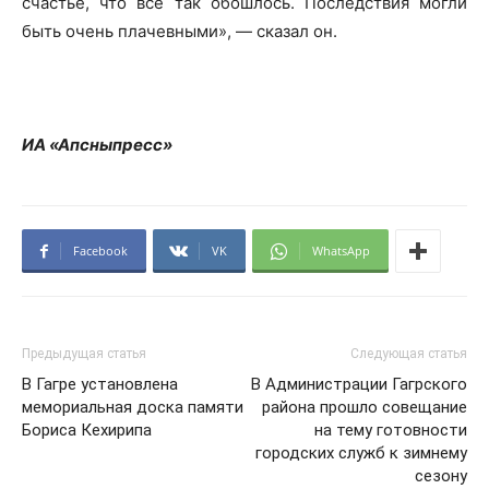
счастье, что все так обошлось. Последствия могли
быть очень плачевными», — сказал он.
ИА «Апсныпресс»
Facebook
VK
WhatsApp
Предыдущая статья
Следующая статья
В Гагре установлена
В Администрации Гагрского
мемориальная доска памяти
района прошло совещание
Бориса Кехирипа
на тему готовности
городских служб к зимнему
сезону