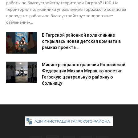
работы по благоустройству территории Гагрской ЦРБ. На
территории поликлиники управлением городского хозяйства
проводятся работы по благоустройству:• зонирование•
озеленение•...
В Гагрской районной поликлинике
открылась новая детская комната в
рамках проекта...
Министр здравоохранения Российской
Федерации Михаил Мурашко посетил
Гагрскую центральную районную
больницу