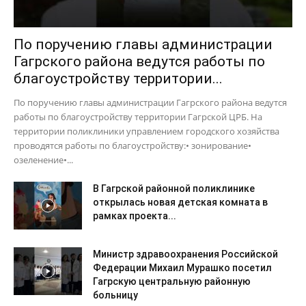
По поручению главы администрации
Гагрского района ведутся работы по
благоустройству территории...
По поручению главы администрации Гагрского района ведутся
работы по благоустройству территории Гагрской ЦРБ. На
территории поликлиники управлением городского хозяйства
проводятся работы по благоустройству:• зонирование•
озеленение•...
В Гагрской районной поликлинике
открылась новая детская комната в
рамках проекта...
Министр здравоохранения Российской
Федерации Михаил Мурашко посетил
Гагрскую центральную районную
больницу