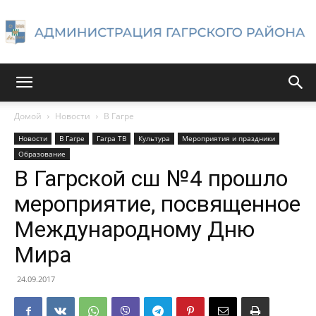
Администрация
Домой
Новости
В Гагре
Новости
В Гагре
Гагра ТВ
Культура
Мероприятия и праздники
Гагрского
Образование
В Гагрской сш №4 прошло
мероприятие, посвященное
района
Международному Дню
Мира
24.09.2017