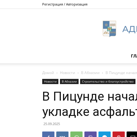
Регистрация / Авторизация
ГЛ
Домой
Новости
В Абхазии
В Пицунде начал
Новости
В Абхазии
Строительство и благоустройство
В Пицунде нача
укладке асфаль
25.09.2025