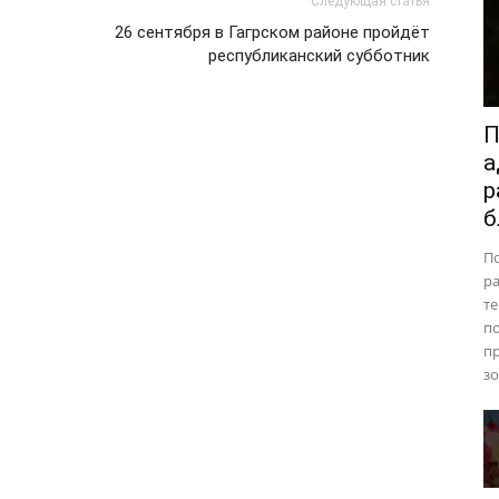
Следующая статья
26 сентября в Гагрском районе пройдёт
республиканский субботник
П
а
р
б
П
ра
те
п
пр
зо