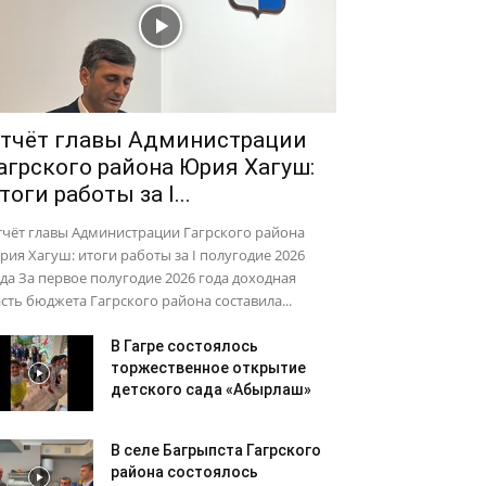
тчёт главы Администрации
агрского района Юрия Хагуш:
тоги работы за I...
тчёт главы Администрации Гагрского района
ия Хагуш: итоги работы за I полугодие 2026
да За первое полугодие 2026 года доходная
сть бюджета Гагрского района составила...
В Гагре состоялось
торжественное открытие
детского сада «Абырлаш»
В селе Багрыпста Гагрского
района состоялось