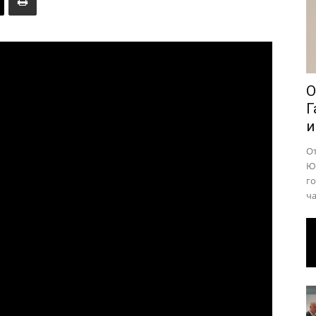
района
О
Г
и
О
Юр
го
ча