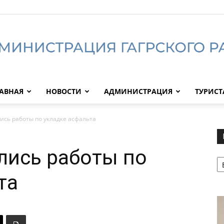
АВНАЯ
НОВОСТИ
АДМИНИСТРАЦИЯ
ТУРИС
Администрация
ись работы по укладке асфальта
лись работы по
Р
Гагрского
та