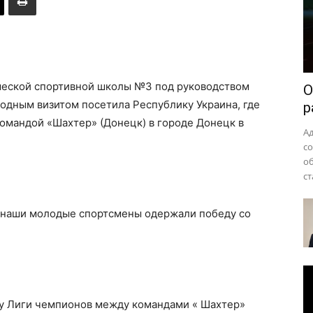
района
шеской спортивной школы №3 под руководством
О
одным визитом посетила Республику Украина, где
р
командой «Шахтер» (Донецк) в городе Донецк в
А
с
о
ст
 наши молодые спортсмены одержали победу со
гру Лиги чемпионов между командами « Шахтер»