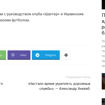
зи с руководством клуба «Шахтер» и Украинские
П
азским футболом.
а
р
б
П
ра
те
pp
Viber
Telegram
п
пр
зо
Следующая статья
го
«Настало время укреплять дорожные
службы», — Александр Анкваб.