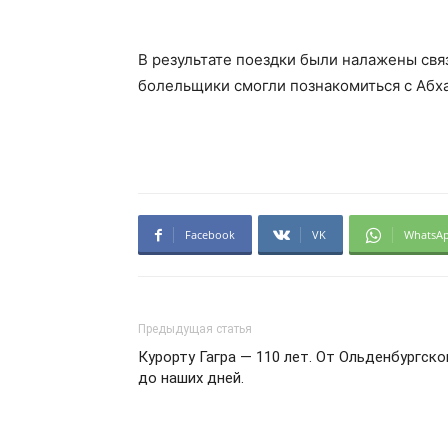
В результате поездки были налажены свя
болельщики смогли познакомиться с Абх
Facebook
VK
WhatsA
Предыдущая статья
Курорту Гагра — 110 лет. От Ольденбургско
до наших дней.