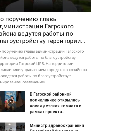
о поручению главы
дминистрации Гагрского
айона ведутся работы по
лагоустройству территории...
о поручению главы администрации Гагрского
йона ведутся работы по благоустройству
рритории Гагрской ЦРБ. На территории
оликлиники управлением городского хозяйства
оводятся работы по благоустройству:•
нирование• озеленение•...
В Гагрской районной
поликлинике открылась
новая детская комната в
рамках проекта...
Министр здравоохранения