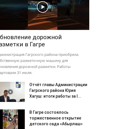
бновление дорожной
азметки в Гагре
дминистрация Гагрского района приобрела
обственную разметочную машину для
бновления дорожной разметки. Работы
артовали 31 июля.
Отчёт главы Администрации
Гагрского района Юрия
Хагуш: итоги работы за I...
В Гагре состоялось
торжественное открытие
детского сада «Абырлаш»