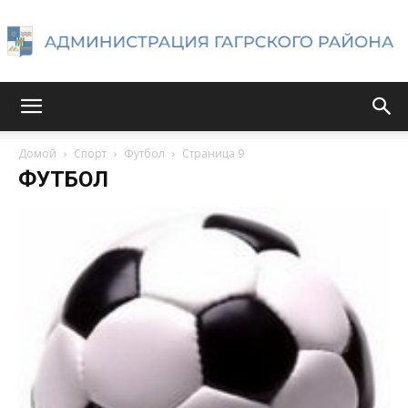
Администрация
Домой
Спорт
Футбол
Страница 9
ФУТБОЛ
Гагрского
района